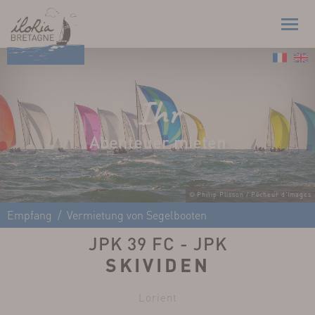
Ihr
Abenteuer mieten
© Philip Plisson / Pêcheur d'Images
Empfang
Vermietung von Segelbooten
JPK 39 FC - JPK
SKIVIDEN
Lorient