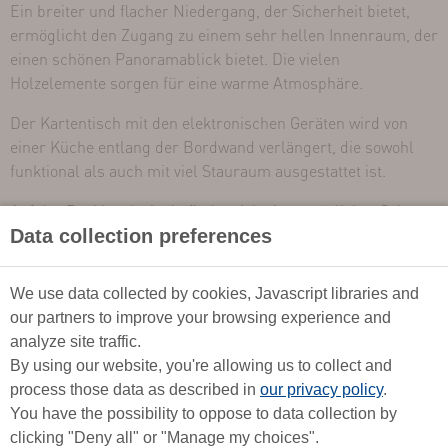
Ein breiter und flacher Niedergang, der Sicherheit bietet,
ermöglicht den Zugang zu einem sehr hellen Innenraum, der
einen schönen Panoramablick bietet. Die vielen
Holzelemente sorgen für eine warme Atmosphäre.
Der Kartentisch mit den elektronischen Geräten wird von
einer Küche entlang der Bordwand verlängert, die sowohl
funktional als auch mit viel Stauraum ausgestattet ist.
Auf der Backbordseite befindet sich ein gemütlicher Salon
und auf der Vorderseite eine geräumige Doppelkabine.
Data collection preferences
Zwei gemütliche und komfortable Doppelkabinen im Heck
We use data collected by cookies, Javascript libraries and
und eine gut zugängliche und praktische Toilette.
our partners to improve your browsing experience and
Seemannschaft und Komfort an Bord machen dieses
analyze site traffic.
moderne und leistungsstarke Boot zu einer
By using our website, you're allowing us to collect and
außergewöhnlichen Segelyacht.
process those data as described in
our privacy policy
.
You have the possibility to oppose to data collection by
clicking "Deny all" or "Manage my choices".