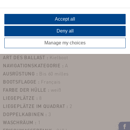
Eigenschaften
BAUJAHR :
2024
Accept all
TYP :
Einrümpfer
Deny all
LÄNGE :
11,72m
BREITE :
3,98m
Manage my choices
TIEFGANG :
2,15 m
ART DES BALLAST :
Kielboot
NAVIGATIONSKATEGORIE :
A
AUSRÜSTUNG :
Bis 60 milles
BOOTSFLAGGE :
Français
FARBE DER HÜLLE :
weiß
LIEGEPLÄTZE :
8
LIEGEPLÄTZE IM QUADRAT :
2
DOPPELKABINEN :
3
WASCHRÄUM :
1