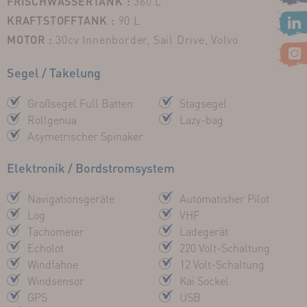
FRISCHWASSERTANK :
360 L
KRAFTSTOFFTANK :
90 L
MOTOR :
30cv Innenborder, Sail Drive, Volvo
Segel / Takelung
Großsegel Full Batten
Stagsegel
Rollgenua
Lazy-bag
Asymetrischer Spinaker
Elektronik / Bordstromsystem
Navigationsgeräte
Automatisher Pilot
Log
VHF
Tachometer
Ladegerät
Echolot
220 Volt-Schaltung
Windfahne
12 Volt-Schaltung
Windsensor
Kai Sockel
GPS
USB