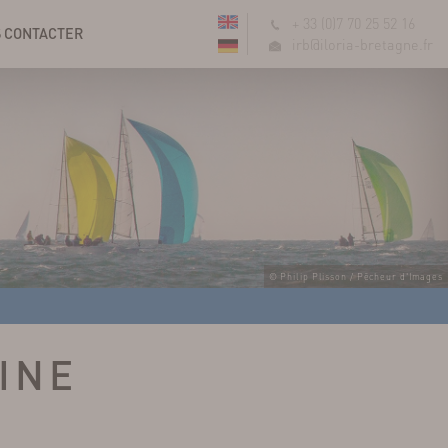
+ 33 (0)7 70 25 52 16
 CONTACTER
irb@iloria-bretagne.fr
© Philip Plisson / Pêcheur d'Images
RINE