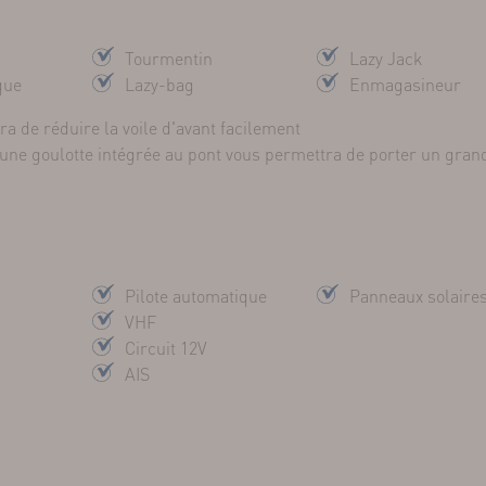
Tourmentin
Lazy Jack
que
Lazy-bag
Enmagasineur
a de réduire la voile d'avant facilement
une goulotte intégrée au pont vous permettra de porter un gran
Pilote automatique
Panneaux solaire
VHF
Circuit 12V
AIS