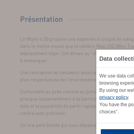
Présentation
Le Mojito 6.50 propose une experience unique de navig
dans le même moule que le célèbre Maxi 650 (Mini Trans
déplacement léger. Son étrave au "shape" arrondi et f
Data collec
à embarquer.
Une conception en sandwich associant fibre de lin et 
We use data coll
plus respectueuse de l'environnement.
browsing experie
By using our web
Confortable au près comme au portant, le point de pivot
privacy policy
.
presque instantanément à la barre pour une maniabilit
You have the pos
toile et la possibilité de partir rapidement au planning
choices".
cotière avec précision.
Un vrai petit bolide qui vous dépaysera dès les premie