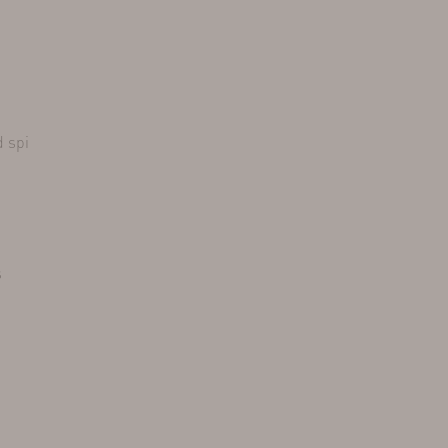
d spi
s