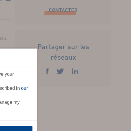
CONTACTER
eau,
Partager sur les
itant
réseaux
able
ve your
escribed in
our
à la
"Manage my
ion