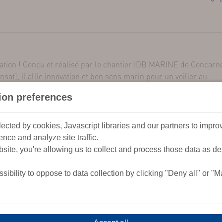
ation ! Conçu et réalisé par le chantier IDB MARINE de Concarn
at), il allie innovation et bon sens marin pour un voilier au
uturiste lui figure immédiatement un aspect sympatique vous inv
tion preferences
liège, des matériaux naturels pour une construction eco-respons
ected by cookies, Javascript libraries and our partners to impro
nce and analyze site traffic.
site, you're allowing us to collect and process those data as d
 situé au niveau de la quille en fait un bateau réactif répondant
é étonnante ! Sa carène très large donne une excellente raideur 
sibility to oppose to data collection by clicking "Deny all" or 
. Vous pourrez ainsi pratiquer aussi bien la régate que la navigat
rs bords !