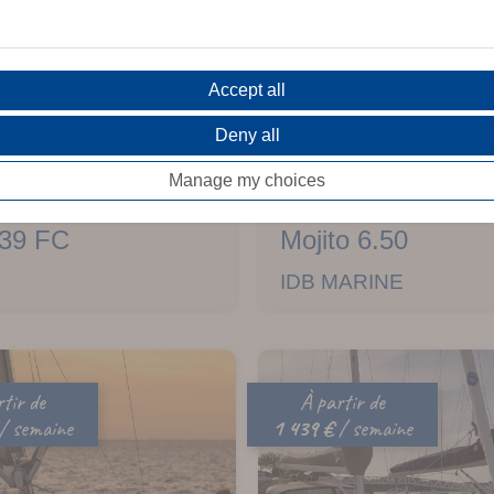
Accept all
Deny all
Manage my choices
8
 -
2022 -
11,72m
6,80m
39 FC
Mojito 6.50
IDB MARINE
tir de
À partir de
/ semaine
1 439 €
/ semaine