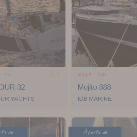
6
 -
2020 -
9,36m
8,88m
OUR 32
Mojito 888
UR YACHTS
IDB MARINE
tir de
À partir de