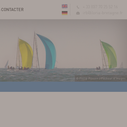
+ 33 (0)7 70 25 52 16
 CONTACTER
irb@iloria-bretagne.fr
© Philip Plisson / Pêcheur d'Images