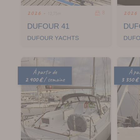
8
2026 -
2026
12,75m
DUFOUR 41
DUF
DUFOUR YACHTS
DUFO
À partir de
À par
2 400 €
/ semaine
3 350 €