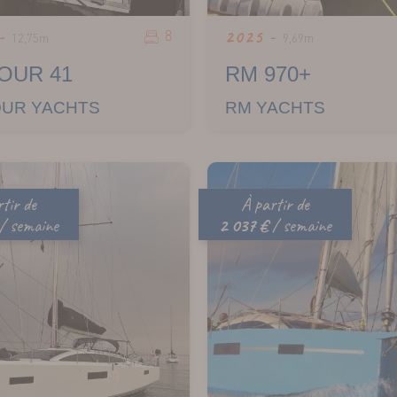
8
 -
2025 -
12,75m
9,69m
OUR 41
RM 970+
UR YACHTS
RM YACHTS
tir de
À partir de
/ semaine
2 037 €
/ semaine