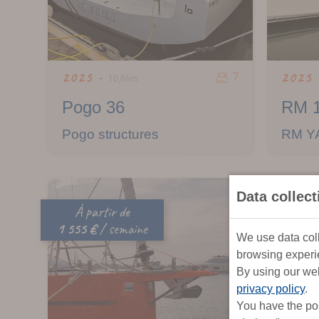
7
2025 -
2025
10,86m
Pogo 36
RM 
Pogo structures
RM Y
Data collec
À partir de
À par
1 555 €
/ semaine
2 588 €
We use data coll
browsing experie
By using our web
privacy policy
.
You have the pos