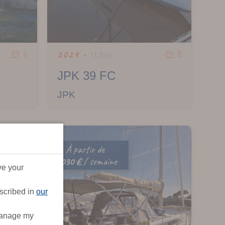
6
8
2024 -
11,72m
JPK 39 FC
JPK
À partir de
2 030 €
/ semaine
ve your
escribed in
our
"Manage my