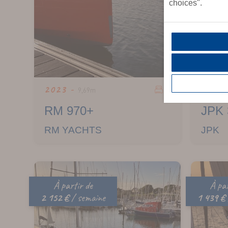
choices".
6
2023 -
2023
9,69m
RM 970+
JPK 
RM YACHTS
JPK
À partir de
À par
2 152 €
/ semaine
1 439 €