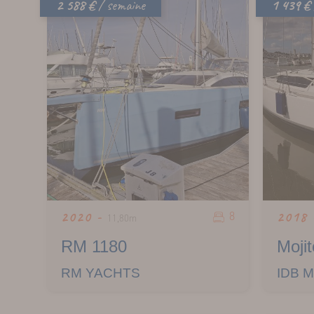
2 588 €
/ semaine
1 439 €
8
2020 -
2018
11,80m
RM 1180
Moji
RM YACHTS
IDB 