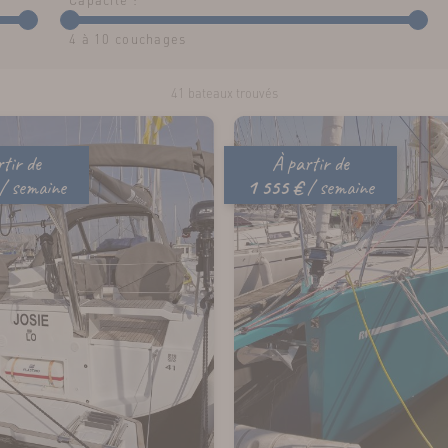
Capacité :
4
à
10
couchages
41 bateaux trouvés
tir de
À partir de
/ semaine
1 555 €
/ semaine