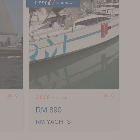
1 439 €
/ semaine
6
6
2016 -
8,90m
RM 890
RM YACHTS