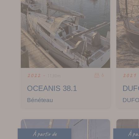
6
2022 -
2021
11,80m
OCEANIS 38.1
DUF
Bénéteau
DUFO
À partir de
À par