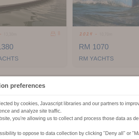
8
 -
2024 -
13,30m
10,70m
1380
RM 1070
ACHTS
RM YACHTS
tion preferences
tir de
À partir de
/ semaine
1 241 €
/ semaine
ected by cookies, Javascript libraries and our partners to impro
nce and analyze site traffic.
site, you're allowing us to collect and process those data as d
sibility to oppose to data collection by clicking "Deny all" or 