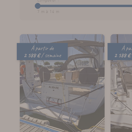
Longueur :
7 m
à
14 m
À partir de
À par
2 588 €
/ semaine
2 588 €