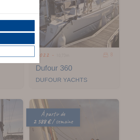
4
8
2022 -
10,73m
Dufour 360
DUFOUR YACHTS
À partir de
2 588 €
/ semaine