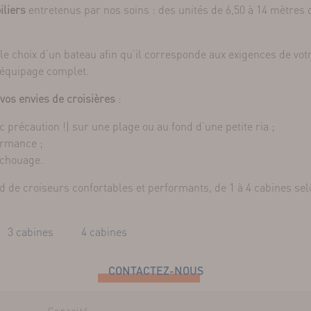
iliers
entretenus par nos soins : des unités de 6,50 à 14 mètres 
 choix d’un bateau afin qu’il corresponde aux exigences de vot
n équipage complet.
vos envies de croisières
:
 précaution !) sur une plage ou au fond d’une petite ria ;
formance ;
’échouage.
d de croiseurs confortables et performants, de 1 à 4 cabines selo
3 cabines
4 cabines
CONTACTEZ-NOUS