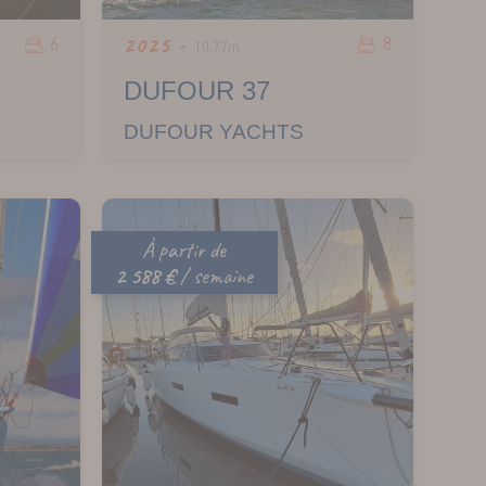
6
8
2025 -
10,77m
DUFOUR 37
DUFOUR YACHTS
À partir de
2 588 €
/ semaine