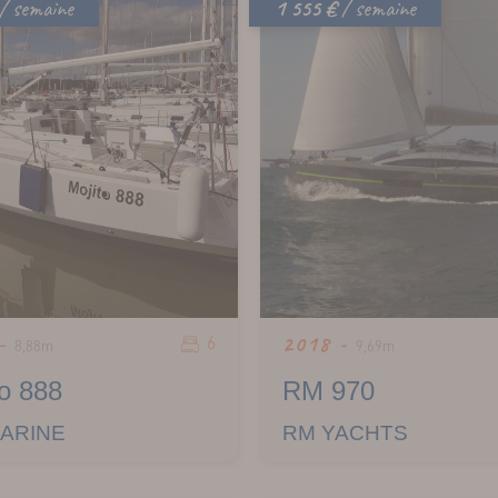
/ semaine
1 555 €
/ semaine
6
 -
2018 -
8,88m
9,69m
to 888
RM 970
MARINE
RM YACHTS