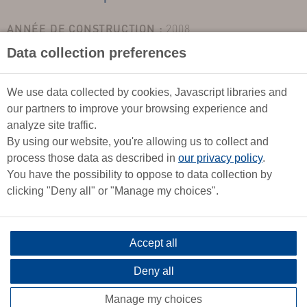
ANNÉE DE CONSTRUCTION :
2008
TYPE :
Monocoque
Data collection preferences
LONGUEUR :
8,50m
LARGEUR :
3,60m
We use data collected by cookies, Javascript libraries and
TIRANT D'EAU :
1,75m
our partners to improve your browsing experience and
TYPE DE LEST :
Quillard (Bisafran)
analyze site traffic.
By using our website, you're allowing us to collect and
CATÉGORIE DE NAVIGATION :
A
process those data as described in
our privacy policy
.
ARMEMENT :
Semi hauturier
You have the possibility to oppose to data collection by
COULEUR DE COQUE :
Blanche
clicking "Deny all" or "Manage my choices".
COUCHAGES :
6
COUCHAGES CARRÉ :
2
CABINES DOUBLES :
2
Accept all
MOTEUR :
Inboard, Sail Drive, Volvo Penta
Deny all
Voiles / Equipements
Manage my choices