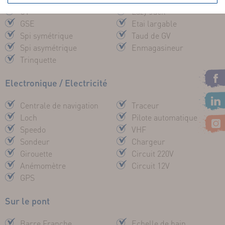
GV
Lazy Jack
GSE
Etai largable
Spi symétrique
Taud de GV
Spi asymétrique
Enmagasineur
Trinquette
Electronique / Electricité
Centrale de navigation
Traceur
Loch
Pilote automatique
Speedo
VHF
Sondeur
Chargeur
Girouette
Circuit 220V
Anémomètre
Circuit 12V
GPS
Sur le pont
Barre Franche
Echelle de bain