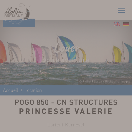
Louer
votre aventure
© Philip Plisson / Pêcheur d'Images
Accueil
Location
POGO 850 - CN STRUCTURES
PRINCESSE VALERIE
Lorient Kernével