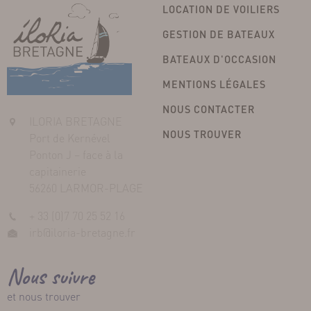
LOCATION DE VOILIERS
GESTION DE BATEAUX
BATEAUX D'OCCASION
MENTIONS LÉGALES
NOUS CONTACTER
ILORIA BRETAGNE
NOUS TROUVER
Port de Kernével
Ponton J – face à la
capitainerie
56260 LARMOR-PLAGE
+ 33 (0)7 70 25 52 16
irb@iloria-bretagne.fr
Nous suivre
et nous trouver