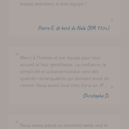
bateau entretenu et bien équipé !
Pierre E. @ bord de Nala (RM 970+)
Merci à Thomas et son équipe pour leur
accueil et leur gentillesse. La confiance, la
simplicité et la bonne humeur sont des
qualités remarquables qui donnent envie de
revenir. Nous avons loué chez Iloria un JPK
9,60 puis un Mojito 888, de très bons
Christophe D.
souvenirs.
Nous avons passé un excellent week-end et