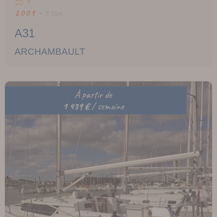
6
2009 -
9,55m
A31
ARCHAMBAULT
À partir de
1 439 €
/ semaine