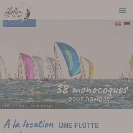
38 monocoques
pour naviguer
© Philip Plisson / Pêcheur d'Images
A la location
UNE FLOTTE