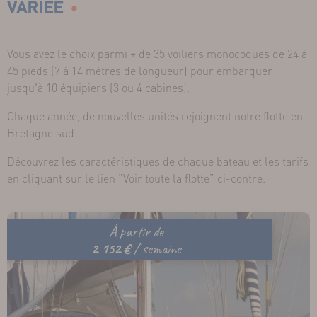
VARIÉE
Vous avez le choix parmi + de 35 voiliers monocoques de 24 à
45 pieds (7 à 14 mètres de longueur) pour embarquer
jusqu'à 10 équipiers (3 ou 4 cabines).
Chaque année, de nouvelles unités rejoignent notre flotte en
Bretagne sud.
Découvrez les caractéristiques de chaque bateau et les tarifs
en cliquant sur le lien "Voir toute la flotte" ci-contre.
À partir de
2 152 €
/ semaine