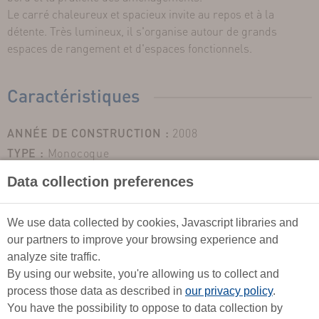
Le carré chaleureux et spacieux invite au repos et à la
détente. Très lumineux, il s'organise autour de grands
espaces de rangement et d'espaces fonctionnels.
Caractéristiques
ANNÉE DE CONSTRUCTION :
2008
TYPE :
Monocoque
LONGUEUR :
10,28m
Data collection preferences
LARGEUR :
3,48m
TIRANT D'EAU :
1,9m
We use data collected by cookies, Javascript libraries and
TYPE DE LEST :
Quillard, GTE
our partners to improve your browsing experience and
CATÉGORIE DE NAVIGATION :
A
analyze site traffic.
ARMEMENT :
Semi hauturier
By using our website, you're allowing us to collect and
COULEUR DE COQUE :
Blanche
process those data as described in
our privacy policy
.
You have the possibility to oppose to data collection by
COUCHAGES :
8